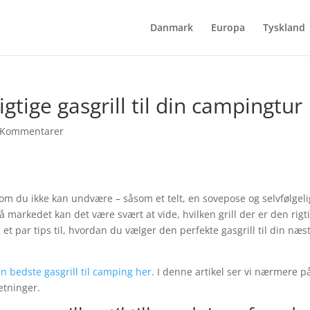
Danmark
Europa
Tyskland
gtige gasgrill til din campingtur
 Kommentarer
som du ikke kan undvære – såsom et telt, en sovepose og selvfølgel
å markedet kan det være svært at vide, hvilken grill der er den rigt
ig et par tips til, hvordan du vælger den perfekte gasgrill til din næs
n bedste gasgrill til camping her
. I denne artikel ser vi nærmere p
etninger.