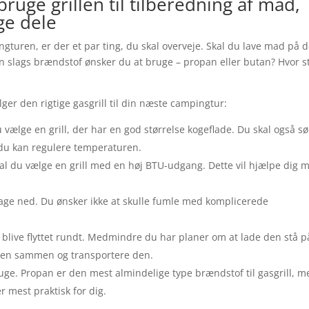
bruge grillen til tilberedning af mad,
ge dele
ingturen, er der et par ting, du skal overveje. Skal du lave mad på 
ken slags brændstof ønsker du at bruge – propan eller butan? Hvor s
lger den rigtige gasgrill til din næste campingtur:
u vælge en grill, der har en god størrelse kogeflade. Du skal også s
 du kan regulere temperaturen.
 skal du vælge en grill med en høj BTU-udgang. Dette vil hjælpe dig 
 tage ned. Du ønsker ikke at skulle fumle med komplicerede
 at blive flyttet rundt. Medmindre du har planer om at lade den stå p
 den sammen og transportere den.
uge. Propan er den mest almindelige type brændstof til gasgrill, m
r mest praktisk for dig.