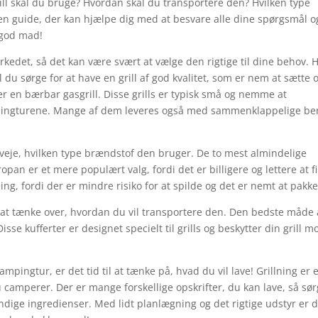
ill skal du bruge? Hvordan skal du transportere den? Hvilken type
en guide, der kan hjælpe dig med at besvare alle dine spørgsmål o
 god mad!
rkedet, så det kan være svært at vælge den rigtige til dine behov. H
du sørge for at have en grill af god kvalitet, som er nem at sætte 
r en bærbar gasgrill. Disse grills er typisk små og nemme at
ampingturene. Mange af dem leveres også med sammenklappelige be
erveje, hvilken type brændstof den bruger. De to mest almindelige
opan er et mere populært valg, fordi det er billigere og lettere at f
ng, fordi der er mindre risiko for at spilde og det er nemt at pakke
igt at tænke over, hvordan du vil transportere den. Den bedste måde 
sse kufferter er designet specielt til grills og beskytter din grill m
ampingtur, er det tid til at tænke på, hvad du vil lave! Grillning er 
camperer. Der er mange forskellige opskrifter, du kan lave, så sør
ndige ingredienser. Med lidt planlægning og det rigtige udstyr er 