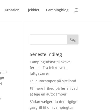
Kroatien
Tjekkiet
Campingblog
Seneste indlæg
Campingudstyr til aktive
ferier – Fra feltknive til
ig en
luftgeværer
ige
Lej autocamper på sjælland
te
Få mere frihed på ferien ved
at leje en autocamper
å
Sådan vælger du den rigtige
gasgrill til din campingtur