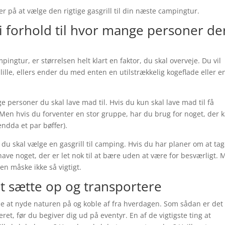
er på at vælge den rigtige gasgrill til din næste campingtur.
 i forhold til hvor mange personer de
pingtur, er størrelsen helt klart en faktor, du skal overveje. Du vil
r lille, ellers ender du med enten en utilstrækkelig kogeflade eller e
 personer du skal lave mad til. Hvis du kun skal lave mad til få
k. Men hvis du forventer en stor gruppe, har du brug for noget, der 
ndda et par bøffer).
r du skal vælge en gasgrill til camping. Hvis du har planer om at ta
ave noget, der er let nok til at bære uden at være for besværligt.
en måske ikke så vigtigt.
at sætte op og transportere
e at nyde naturen på og koble af fra hverdagen. Som sådan er det
veret, før du begiver dig ud på eventyr. En af de vigtigste ting at