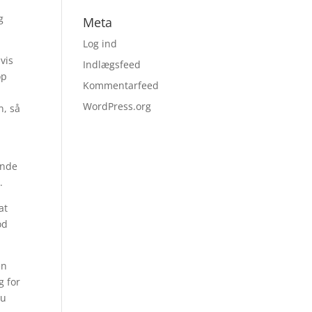
g
Meta
Log ind
vis
Indlægsfeed
op
Kommentarfeed
WordPress.org
n, så
inde
.
at
od
en
g for
du