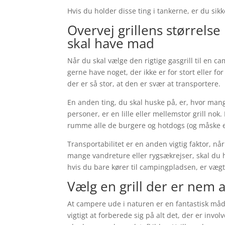
Hvis du holder disse ting i tankerne, er du sikk
Overvej grillens størrelse
skal have mad
Når du skal vælge den rigtige gasgrill til en cam
gerne have noget, der ikke er for stort eller fo
der er så stor, at den er svær at transportere.
En anden ting, du skal huske på, er, hvor mange
personer, er en lille eller mellemstor grill no
rumme alle de burgere og hotdogs (og måske e
Transportabilitet er en anden vigtig faktor, nå
mange vandreture eller rygsækrejser, skal du h
hvis du bare kører til campingpladsen, er vægt
Vælg en grill der er nem 
At campere ude i naturen er en fantastisk måd
vigtigt at forberede sig på alt det, der er invol