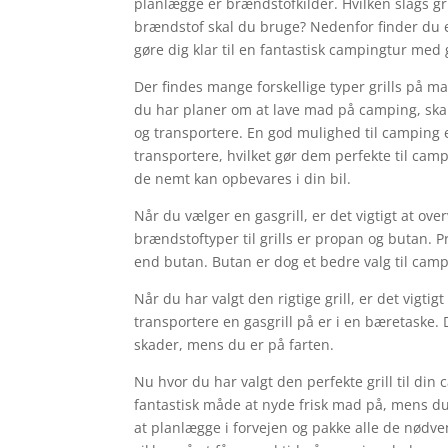
planlægge er brændstofkilder. Hvilken slags gr
brændstof skal du bruge? Nedenfor finder du 
gøre dig klar til en fantastisk campingtur med
Der findes mange forskellige typer grills på ma
du har planer om at lave mad på camping, skal 
og transportere. En god mulighed til camping e
transportere, hvilket gør dem perfekte til c
de nemt kan opbevares i din bil.
Når du vælger en gasgrill, er det vigtigt at ov
brændstoftyper til grills er propan og butan. Pr
end butan. Butan er dog et bedre valg til campi
Når du har valgt den rigtige grill, er det vigt
transportere en gasgrill på er i en bæretaske. Di
skader, mens du er på farten.
Nu hvor du har valgt den perfekte grill til din c
fantastisk måde at nyde frisk mad på, mens du 
at planlægge i forvejen og pakke alle de nødve