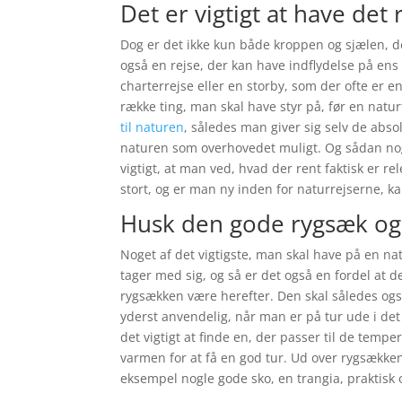
Det er vigtigt at have det
Dog er det ikke kun både kroppen og sjælen, der
også en rejse, der kan have indflydelse på ens 
charterrejse eller en storby, som der ofte er 
række ting, man skal have styr på, før en naturf
til naturen
, således man giver sig selv de abs
naturen som overhovedet muligt. Og sådan noge
vigtigt, at man ved, hvad der rent faktisk er re
stort, og er man ny inden for naturrejserne, ka
Husk den gode rygsæk og
Noget af det vigtigste, man skal have på en n
tager med sig, og så er det også en fordel at 
rygsækken være herefter. Den skal således og
yderst anvendelig, når man er på tur ude i de
det vigtigt at finde en, der passer til de temp
varmen for at få en god tur. Ud over rygsækken
eksempel nogle gode sko, en trangia, praktisk 