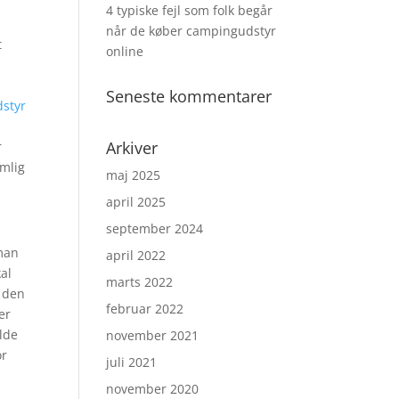
4 typiske fejl som folk begår
når de køber campingudstyr
t
online
Seneste kommentarer
dstyr
Arkiver
r
emlig
maj 2025
april 2025
september 2024
 man
april 2022
al
marts 2022
r den
februar 2022
er
olde
november 2021
or
juli 2021
november 2020