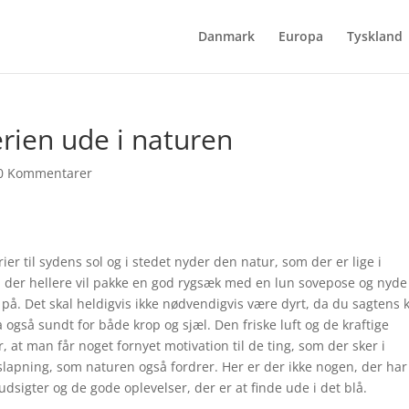
Danmark
Europa
Tyskland
erien ude i naturen
0 Kommentarer
ier til sydens sol og i stedet nyder den natur, som der er lige i
e, der hellere vil pakke en god rygsæk med en lun sovepose og nyde
på. Det skal heldigvis ikke nødvendigvis være dyrt, da du sagtens 
 også sundt for både krop og sjæl. Den friske luft og de kraftige
r, at man får noget fornyet motivation til de ting, som der sker i
slapning, som naturen også fordrer. Her er der ikke nogen, der har
dsigter og de gode oplevelser, der er at finde ude i det blå.