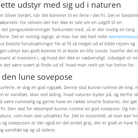
 rette udstyr med sig ud i naturen
 bliver berørt, når det kommer til en ferie i det fri. Det er bestem
økonomi. For selvom der her ikke er tale om en udgift til en
en del pengeudskrivninger forbundet med, så er der stadig en lang
erie. Det er nemlig vigtigt, at man har det helt rette
overlevelsesu
olut bedste forudsætninger for at få så meget ud af både rejsen og
t udstyr kan godt komme til at koste en lille smule, hvorfor det e
levant at investere i, og hvad der ikke er nødvendigt. Udvalget er n
n det være svært at finde ud af, hvad man reelt set har behov for.
 den lune sovepose
aturferie, er dog en god rygsæk. Denne skal kunne rumme de ting,
den er vandtæt. Man ved aldrig, hvad naturen byder på, og derfor sk
så være rummelig og gerne have en række smarte features, der gø
t fri. Den skal for eksempel kunne rumme en god sovepose. Og her 
erature, som man skal udsættes for. Det er essentielt, at man kan h
 og soveposen er der også en del andet grej, der er godt at have f
og vandtæt tøj og så videre.